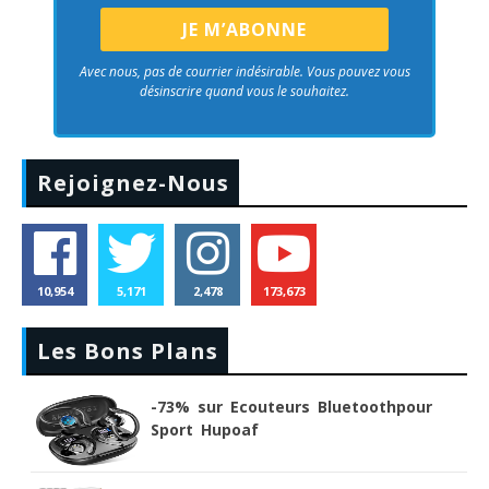
Avec nous, pas de courrier indésirable. Vous pouvez vous
désinscrire quand vous le souhaitez.
Rejoignez-Nous
10,954
5,171
2,478
173,673
Les Bons Plans
-73% sur Ecouteurs Bluetoothpour
Sport Hupoaf