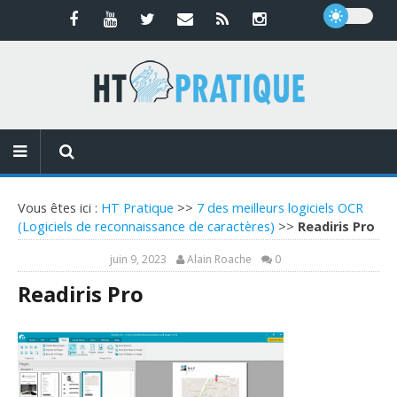
Vous êtes ici :
HT Pratique
>>
7 des meilleurs logiciels OCR
(Logiciels de reconnaissance de caractères)
>>
Readiris Pro
juin 9, 2023
Alain Roache
0
Readiris Pro