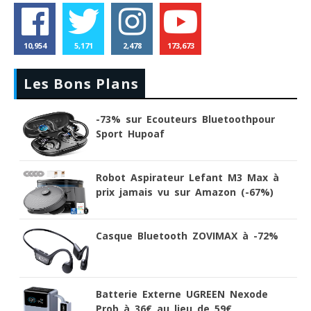
10,954
5,171
2,478
173,673
Les Bons Plans
-73% sur Ecouteurs Bluetoothpour
Sport Hupoaf
Robot Aspirateur Lefant M3 Max à
prix jamais vu sur Amazon (-67%)
Casque Bluetooth ZOVIMAX à -72%
Batterie Externe UGREEN Nexode
Prob à 36€ au lieu de 59€