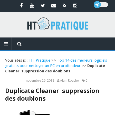
Vous êtes ici :
HT Pratique
>>
Top 14 des meilleurs logiciels
gratuits pour nettoyer un PC en profondeur
>>
Duplicate
Cleaner suppression des doublons
novembre 26, 2018
Alain Roache
0
Duplicate Cleaner suppression
des doublons