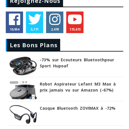
Rejoignez-Nous
10,954
5,171
2,478
173,673
Les Bons Plans
-73% sur Ecouteurs Bluetoothpour
Sport Hupoaf
Robot Aspirateur Lefant M3 Max à
prix jamais vu sur Amazon (-67%)
Casque Bluetooth ZOVIMAX à -72%