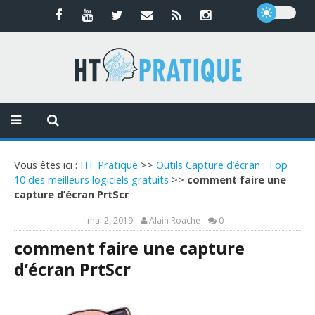
Vous êtes ici :
HT Pratique
>>
Outils Capture d’écran : Top
10 des meilleurs logiciels gratuits
>>
comment faire une
capture d’écran PrtScr
mai 2, 2019
Alain Roache
0
comment faire une capture
d’écran PrtScr