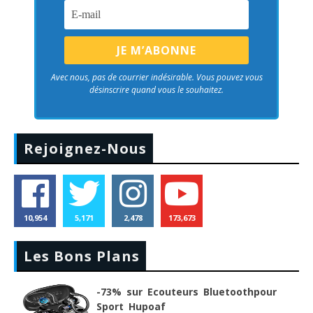
Avec nous, pas de courrier indésirable. Vous pouvez vous
désinscrire quand vous le souhaitez.
Rejoignez-Nous
10,954
5,171
2,478
173,673
Les Bons Plans
-73% sur Ecouteurs Bluetoothpour
Sport Hupoaf