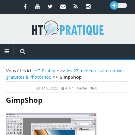
Vous êtes ici :
HT Pratique
>>
les 27 meilleures alternatives
gratuites à Photoshop
>>
GimpShop
juillet 6, 2022
Alain Roache
0
GimpShop