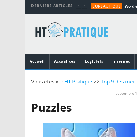
DERNIERS ARTICLES
BUREAUTIQUE
MATÉRIEL
TUTORIALS
MATÉRIEL
MATÉRIEL
Accueil
Actualités
Logiciels
Internet
Vous êtes ici :
HT Pratique
>>
Top 9 des meill
septembre 1
Puzzles