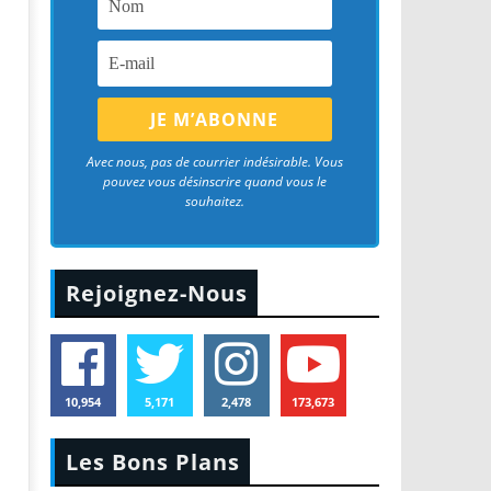
Avec nous, pas de courrier indésirable. Vous
pouvez vous désinscrire quand vous le
souhaitez.
Rejoignez-Nous
10,954
5,171
2,478
173,673
Les Bons Plans