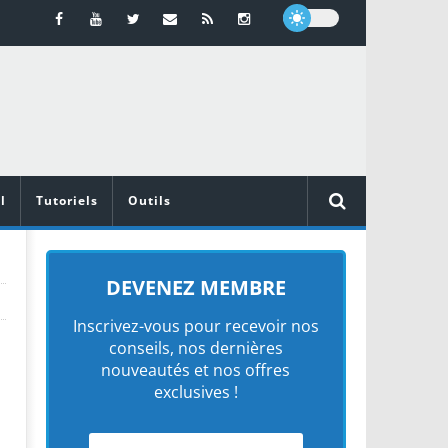
l
Tutoriels
Outils
DEVENEZ MEMBRE
Inscrivez-vous pour recevoir nos
conseils, nos dernières
nouveautés et nos offres
exclusives !