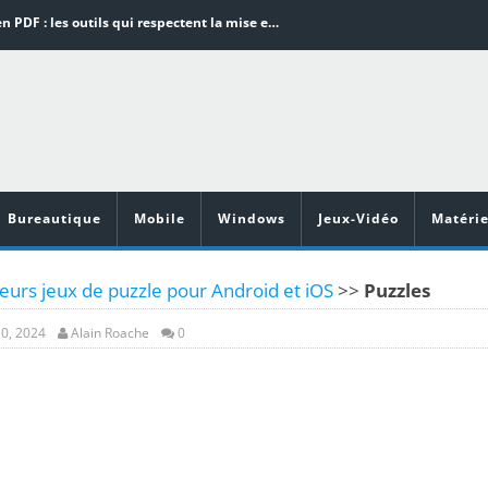
Word en PDF : les outils qui respectent la mise en page
Aspirateurs ECOVACS : Top 9 des meilleurs modèles de la marque
Comment programmer l’arrêt automatique de son pc sous Windows 10 ?
Aspirateurs Xiaomi : Top 11 des meilleurs modèles de la marque
Vidéoprojecteurs Asus : Top 6 des meilleurs modèles de la marque
Bureautique
Mobile
Windows
Jeux-Vidéo
Matérie
eurs jeux de puzzle pour Android et iOS
>>
Puzzles
0, 2024
Alain Roache
0