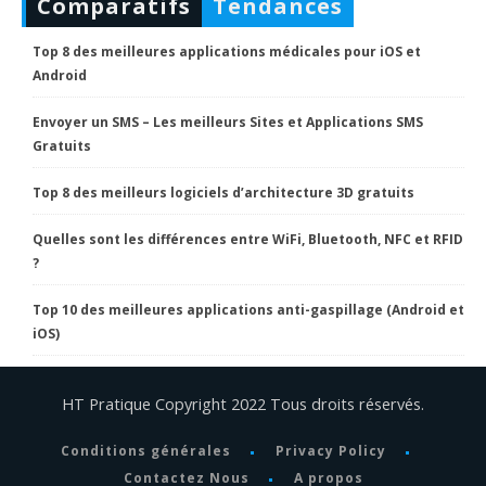
Comparatifs
Tendances
Top 8 des meilleures applications médicales pour iOS et
Android
Envoyer un SMS – Les meilleurs Sites et Applications SMS
Gratuits
Top 8 des meilleurs logiciels d’architecture 3D gratuits
Quelles sont les différences entre WiFi, Bluetooth, NFC et RFID
?
Top 10 des meilleures applications anti-gaspillage (Android et
iOS)
HT Pratique Copyright 2022 Tous droits réservés.
Conditions générales
Privacy Policy
Contactez Nous
A propos