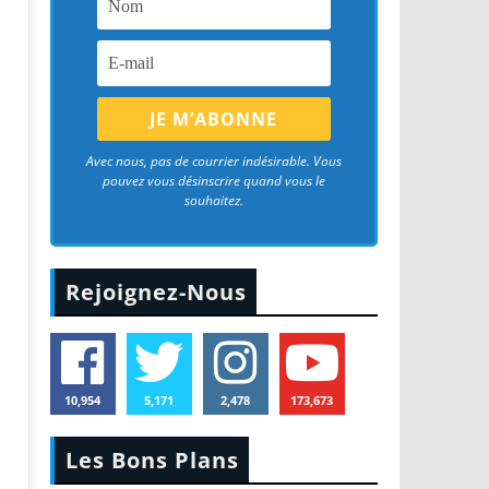
Avec nous, pas de courrier indésirable. Vous
pouvez vous désinscrire quand vous le
souhaitez.
Rejoignez-Nous
10,954
5,171
2,478
173,673
Les Bons Plans