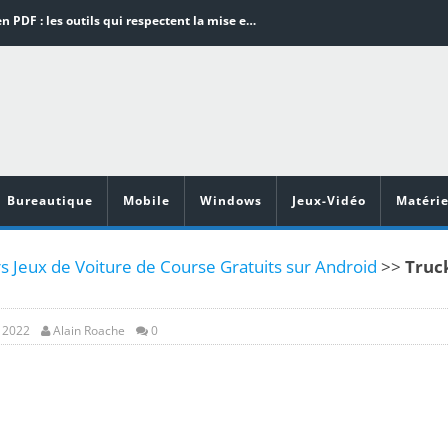
Word en PDF : les outils qui respectent la mise en page
Aspirateurs ECOVACS : Top 9 des meilleurs modèles de la marque
Comment programmer l’arrêt automatique de son pc sous Windows 10 ?
Aspirateurs Xiaomi : Top 11 des meilleurs modèles de la marque
Vidéoprojecteurs Asus : Top 6 des meilleurs modèles de la marque
Bureautique
Mobile
Windows
Jeux-Vidéo
Matérie
s Jeux de Voiture de Course Gratuits sur Android
>>
Truc
, 2022
Alain Roache
0