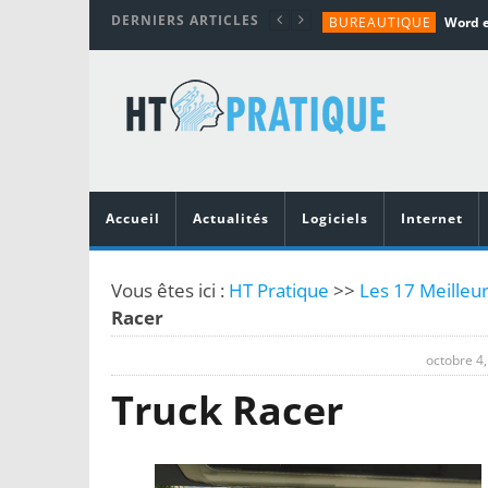
DERNIERS ARTICLES
BUREAUTIQUE
MATÉRIEL
TUTORIALS
MATÉRIEL
MATÉRIEL
Accueil
Actualités
Logiciels
Internet
Vous êtes ici :
HT Pratique
>>
Les 17 Meilleur
Racer
octobre 4
Truck Racer