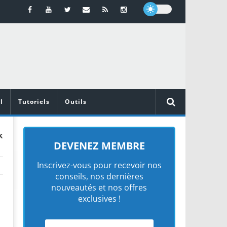
l
Tutoriels
Outils
k
DEVENEZ MEMBRE
Inscrivez-vous pour recevoir nos
conseils, nos dernières
nouveautés et nos offres
exclusives !