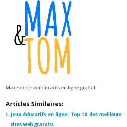
Maxetom jeux éducatifs en ligne gratuit
Articles Similaires:
Jeux éducatifs en ligne: Top 10 des meilleurs
sites web gratuits