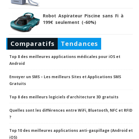
Robot Aspirateur Piscine sans Fi à
199€ seulement (-60%)
Comparatifs
Tendances
Top 8 des meilleures applications médicales pour iOS et
Android
Envoyer un SMS – Les meilleurs Sites et Applications SMS
Gratuits
Top 8 des meilleurs logiciels d’architecture 3D gratuits
Quelles sont les différences entre WiFi, Bluetooth, NFC et RFID
?
Top 10 des meilleures applications anti-gaspillage (Android et
iOS)