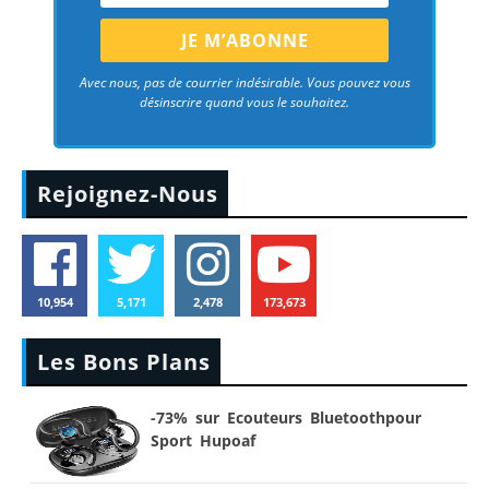
Avec nous, pas de courrier indésirable. Vous pouvez vous
désinscrire quand vous le souhaitez.
Rejoignez-Nous
10,954
5,171
2,478
173,673
Les Bons Plans
-73% sur Ecouteurs Bluetoothpour
Sport Hupoaf