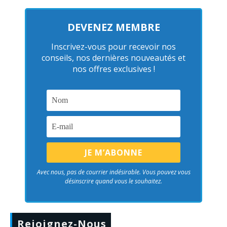
DEVENEZ MEMBRE
Inscrivez-vous pour recevoir nos
conseils, nos dernières nouveautés et
nos offres exclusives !
Avec nous, pas de courrier indésirable. Vous pouvez vous
désinscrire quand vous le souhaitez.
Rejoignez-Nous