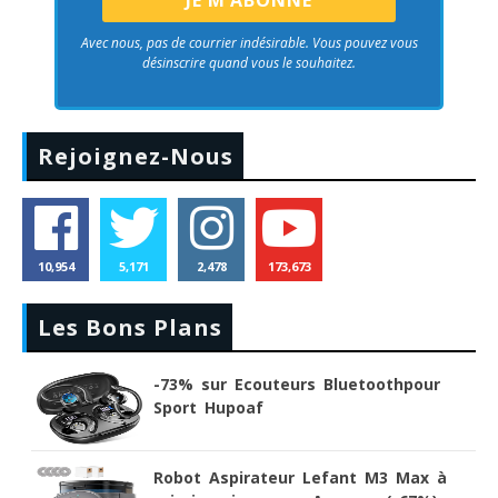
Avec nous, pas de courrier indésirable. Vous pouvez vous
désinscrire quand vous le souhaitez.
Rejoignez-Nous
10,954
5,171
2,478
173,673
Les Bons Plans
-73% sur Ecouteurs Bluetoothpour
Sport Hupoaf
Robot Aspirateur Lefant M3 Max à