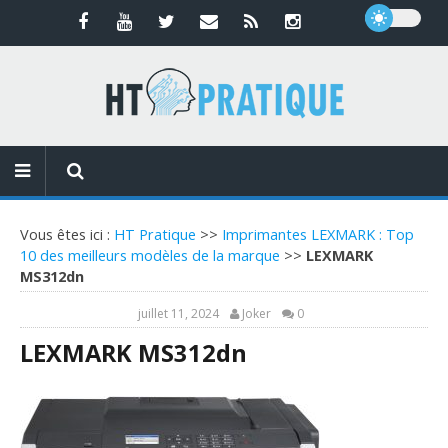
Vous êtes ici :
HT Pratique
>>
Imprimantes LEXMARK : Top
10 des meilleurs modèles de la marque
>>
LEXMARK
MS312dn
juillet 11, 2024
Joker
0
LEXMARK MS312dn