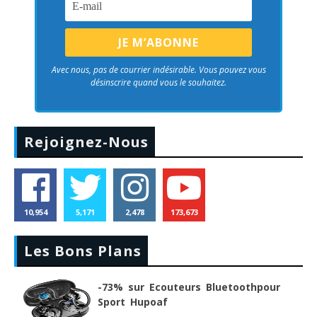
Avec nous, pas de courrier indésirable. Vous pouvez vous
désinscrire quand vous le souhaitez.
Rejoignez-Nous
10,954
5,171
2,478
173,673
Les Bons Plans
-73% sur Ecouteurs Bluetoothpour
Sport Hupoaf