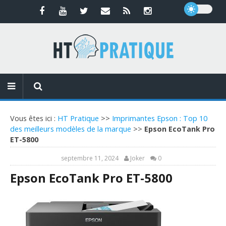
Vous êtes ici :
HT Pratique
>>
Imprimantes Epson : Top 10
des meilleurs modèles de la marque
>>
Epson EcoTank Pro
ET-5800
septembre 11, 2024
Joker
0
Epson EcoTank Pro ET-5800