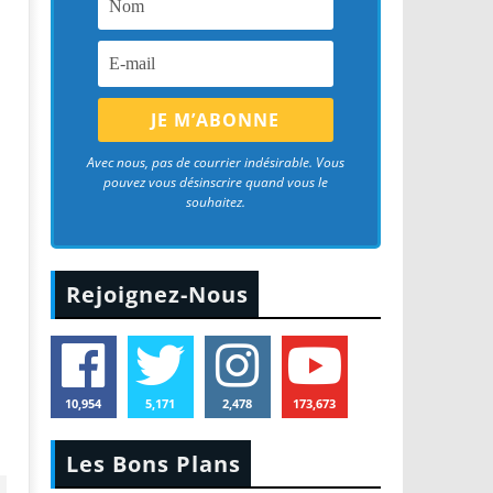
Avec nous, pas de courrier indésirable. Vous
pouvez vous désinscrire quand vous le
souhaitez.
Rejoignez-Nous
10,954
5,171
2,478
173,673
Les Bons Plans