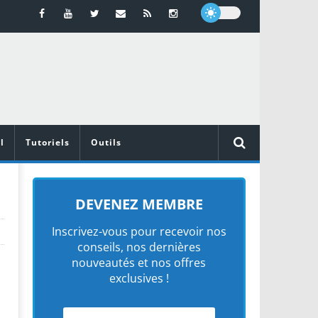
l
Tutoriels
Outils
DEVENEZ MEMBRE
Inscrivez-vous pour recevoir nos
conseils, nos dernières
nouveautés et nos offres
exclusives !