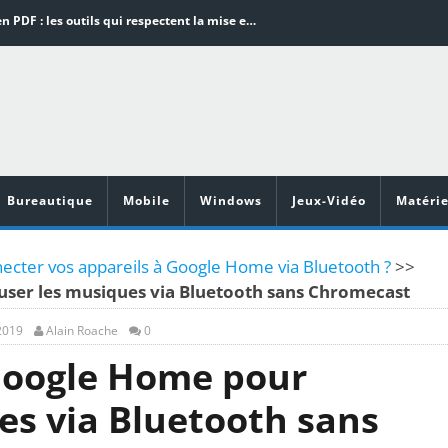
Word en PDF : les outils qui respectent la mise en page
Aspirateurs ECOVACS : Top 9 des meilleurs modèles de la marque
Comment programmer l’arrêt automatique de son pc sous Windows 10 ?
Aspirateurs Xiaomi : Top 11 des meilleurs modèles de la marque
Vidéoprojecteurs Asus : Top 6 des meilleurs modèles de la marque
Bureautique
Mobile
Windows
Jeux-Vidéo
Matérie
ter vos appareils à Google Home via Bluetooth ?
>>
user les musiques via Bluetooth sans Chromecast
2019
Alain Roache
0
Google Home pour
es via Bluetooth sans