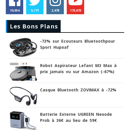
10,954
5,171
2,478
173,673
Les Bons Plans
-73% sur Ecouteurs Bluetoothpour
Sport Hupoaf
Robot Aspirateur Lefant M3 Max à
prix jamais vu sur Amazon (-67%)
Casque Bluetooth ZOVIMAX à -72%
Batterie Externe UGREEN Nexode
Prob à 36€ au lieu de 59€