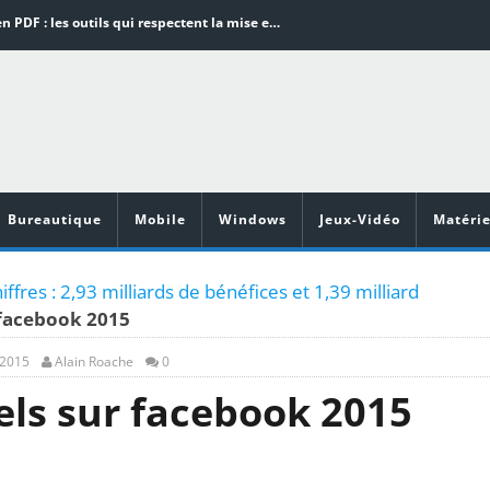
Word en PDF : les outils qui respectent la mise en page
Aspirateurs ECOVACS : Top 9 des meilleurs modèles de la marque
Comment programmer l’arrêt automatique de son pc sous Windows 10 ?
Aspirateurs Xiaomi : Top 11 des meilleurs modèles de la marque
Vidéoprojecteurs Asus : Top 6 des meilleurs modèles de la marque
Bureautique
Mobile
Windows
Jeux-Vidéo
Matérie
ffres : 2,93 milliards de bénéfices et 1,39 milliard
 facebook 2015
 2015
Alain Roache
0
els sur facebook 2015