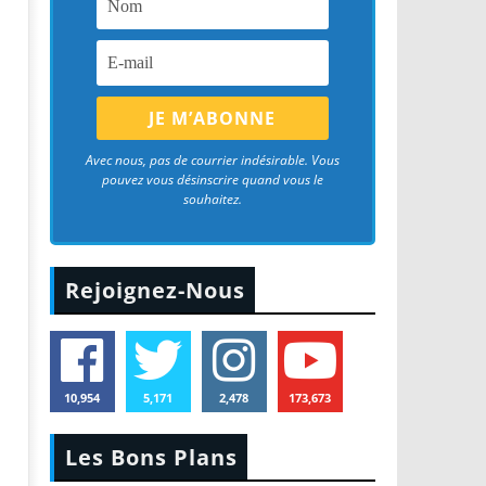
Avec nous, pas de courrier indésirable. Vous
pouvez vous désinscrire quand vous le
souhaitez.
Rejoignez-Nous
10,954
5,171
2,478
173,673
Les Bons Plans