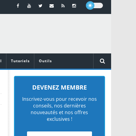
l
Tutoriels
Outils
DEVENEZ MEMBRE
Inscrivez-vous pour recevoir nos
conseils, nos dernières
nouveautés et nos offres
exclusives !