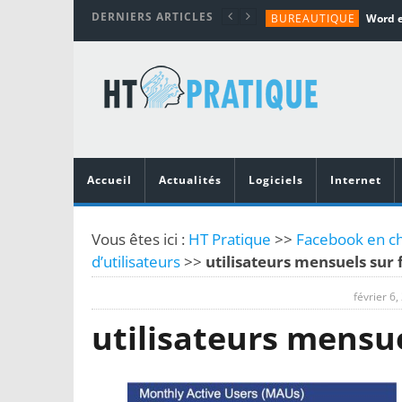
DERNIERS ARTICLES
BUREAUTIQUE
MATÉRIEL
TUTORIALS
MATÉRIEL
MATÉRIEL
Accueil
Actualités
Logiciels
Internet
Vous êtes ici :
HT Pratique
>>
Facebook en chi
d’utilisateurs
>>
utilisateurs mensuels sur
février 6,
utilisateurs mensu