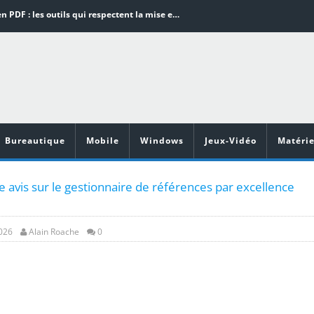
Word en PDF : les outils qui respectent la mise en page
Aspirateurs ECOVACS : Top 9 des meilleurs modèles de la marque
Comment programmer l’arrêt automatique de son pc sous Windows 10 ?
Aspirateurs Xiaomi : Top 11 des meilleurs modèles de la marque
Vidéoprojecteurs Asus : Top 6 des meilleurs modèles de la marque
Bureautique
Mobile
Windows
Jeux-Vidéo
Matérie
 avis sur le gestionnaire de références par excellence
2026
Alain Roache
0