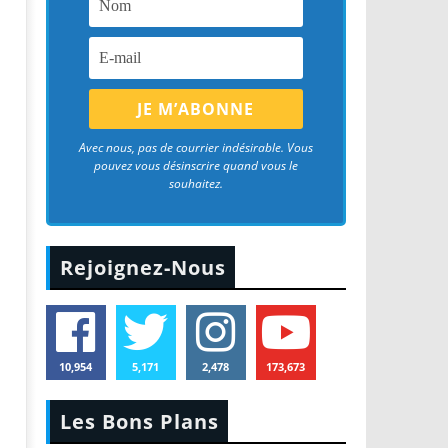
Avec nous, pas de courrier indésirable. Vous
pouvez vous désinscrire quand vous le
souhaitez.
Rejoignez-Nous
10,954
5,171
2,478
173,673
Les Bons Plans