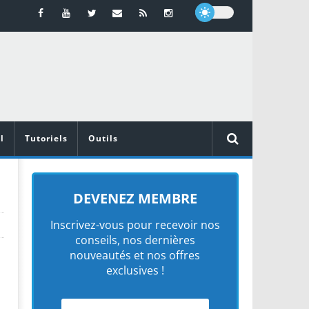
l
Tutoriels
Outils
DEVENEZ MEMBRE
Inscrivez-vous pour recevoir nos
conseils, nos dernières
nouveautés et nos offres
exclusives !