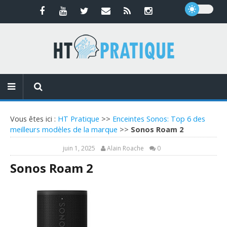
Vous êtes ici :
HT Pratique
>>
Enceintes Sonos: Top 6 des
meilleurs modèles de la marque
>>
Sonos Roam 2
juin 1, 2025
Alain Roache
0
Sonos Roam 2