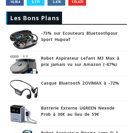
10,954
5,171
2,478
173,673
Les Bons Plans
-73% sur Ecouteurs Bluetoothpour
Sport Hupoaf
Robot Aspirateur Lefant M3 Max à
prix jamais vu sur Amazon (-67%)
Casque Bluetooth ZOVIMAX à -72%
Batterie Externe UGREEN Nexode
Prob à 36€ au lieu de 59€
Robot Aspirateur Piscine sans Fi à