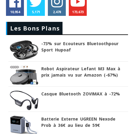
10,954
5,171
2,478
173,673
Les Bons Plans
-73% sur Ecouteurs Bluetoothpour
Sport Hupoaf
Robot Aspirateur Lefant M3 Max à
prix jamais vu sur Amazon (-67%)
Casque Bluetooth ZOVIMAX à -72%
Batterie Externe UGREEN Nexode
Prob à 36€ au lieu de 59€