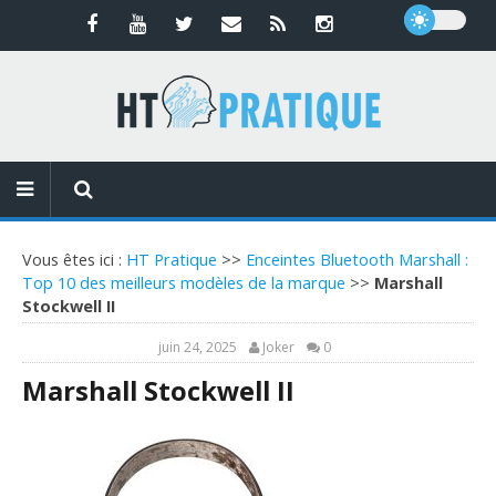
Vous êtes ici :
HT Pratique
>>
Enceintes Bluetooth Marshall :
Top 10 des meilleurs modèles de la marque
>>
Marshall
Stockwell II
juin 24, 2025
Joker
0
Marshall Stockwell II