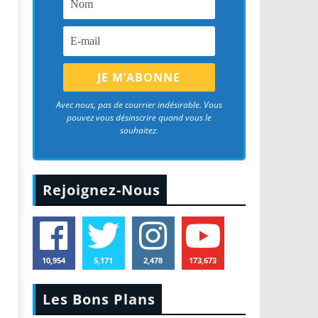
Avec nous, pas de courrier indésirable. Vous
pouvez vous désinscrire quand vous le
souhaitez.
Rejoignez-Nous
10,954
5,171
2,478
173,673
Les Bons Plans