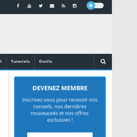
l
Tutoriels
Outils
DEVENEZ MEMBRE
Inscrivez-vous pour recevoir nos
conseils, nos dernières
nouveautés et nos offres
exclusives !