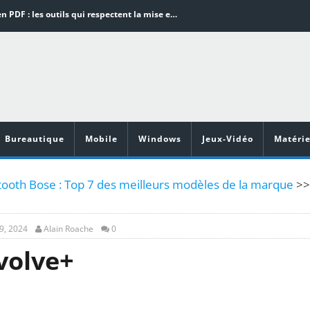
Word en PDF : les outils qui respectent la mise en page
Aspirateurs ECOVACS : Top 9 des meilleurs modèles de la marque
Comment programmer l’arrêt automatique de son pc sous Windows 10 ?
Aspirateurs Xiaomi : Top 11 des meilleurs modèles de la marque
Vidéoprojecteurs Asus : Top 6 des meilleurs modèles de la marque
Bureautique
Mobile
Windows
Jeux-Vidéo
Matérie
tooth Bose : Top 7 des meilleurs modèles de la marque
>>
9, 2024
Alain Roache
0
volve+