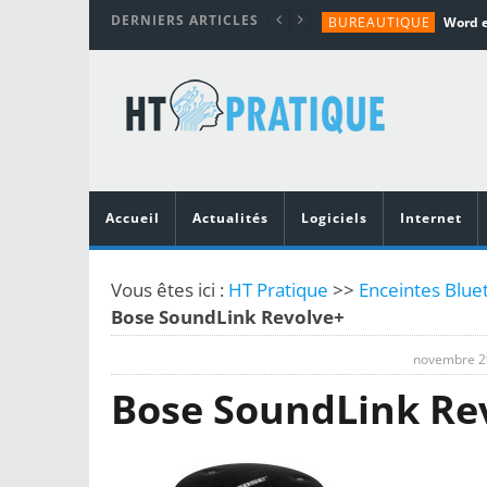
DERNIERS ARTICLES
BUREAUTIQUE
MATÉRIEL
TUTORIALS
MATÉRIEL
MATÉRIEL
Accueil
Actualités
Logiciels
Internet
Vous êtes ici :
HT Pratique
>>
Enceintes Blue
Bose SoundLink Revolve+
novembre 2
Bose SoundLink Re