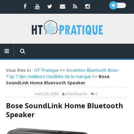
Vous êtes ici :
HT Pratique
>>
Enceintes Bluetooth Bose :
Top 7 des meilleurs modèles de la marque
>>
Bose
SoundLink Home Bluetooth Speaker
mars 20, 2026
Alain Roache
0
Bose SoundLink Home Bluetooth
Speaker