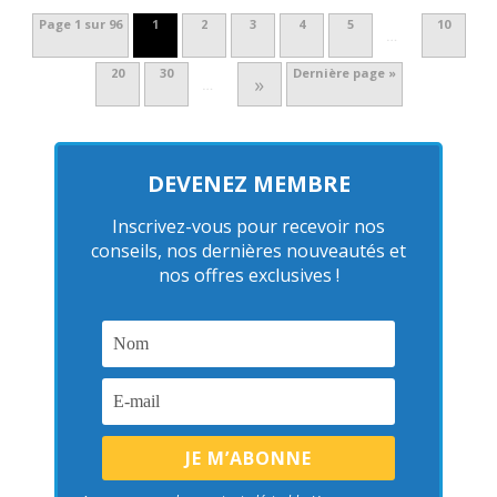
Page 1 sur 96
1
2
3
4
5
10
…
20
30
Dernière page »
»
…
DEVENEZ MEMBRE
Inscrivez-vous pour recevoir nos
conseils, nos dernières nouveautés et
nos offres exclusives !