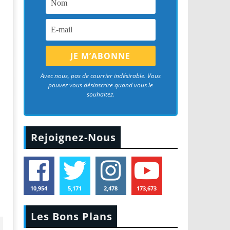
Avec nous, pas de courrier indésirable. Vous
pouvez vous désinscrire quand vous le
souhaitez.
Rejoignez-Nous
10,954
5,171
2,478
173,673
Les Bons Plans