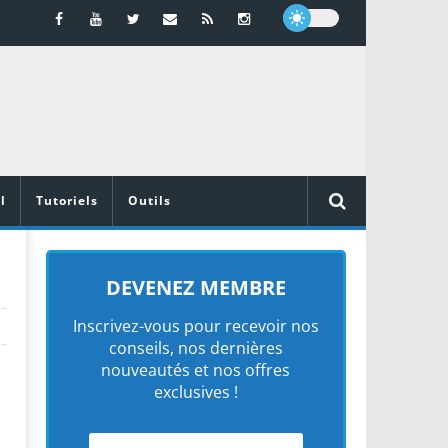
l
Tutoriels
Outils
DEVENEZ MEMBRE
Inscrivez-vous pour recevoir nos
conseils, nos dernières
nouveautés et nos offres
exclusives !