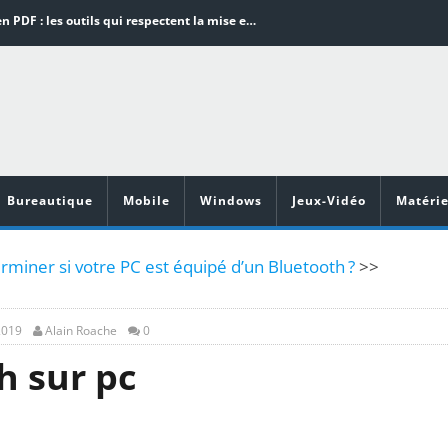
Word en PDF : les outils qui respectent la mise en page
Aspirateurs ECOVACS : Top 9 des meilleurs modèles de la marque
Comment programmer l’arrêt automatique de son pc sous Windows 10 ?
Aspirateurs Xiaomi : Top 11 des meilleurs modèles de la marque
Vidéoprojecteurs Asus : Top 6 des meilleurs modèles de la marque
Bureautique
Mobile
Windows
Jeux-Vidéo
Matérie
iner si votre PC est équipé d’un Bluetooth ?
>>
2019
Alain Roache
0
h sur pc