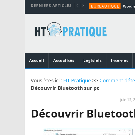
DERNIERS ARTICLES
BUREAUTIQUE
MATÉRIEL
TUTORIALS
MATÉRIEL
MATÉRIEL
Accueil
Actualités
Logiciels
Internet
Vous êtes ici :
HT Pratique
>>
Comment déterm
Découvrir Bluetooth sur pc
juin 15, 
Découvrir Bluetoot