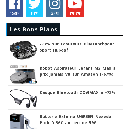
10,954
5,171
2,478
173,673
Les Bons Plans
-73% sur Ecouteurs Bluetoothpour
Sport Hupoaf
Robot Aspirateur Lefant M3 Max à
prix jamais vu sur Amazon (-67%)
Casque Bluetooth ZOVIMAX à -72%
Batterie Externe UGREEN Nexode
Prob à 36€ au lieu de 59€