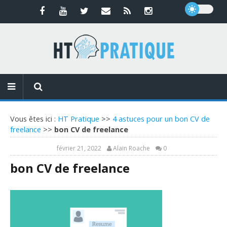
Vous êtes ici :
HT Pratique
>>
4 astuces pour un bon CV de
freelance
>>
bon CV de freelance
février 21, 2022
Alain Roache
0
bon CV de freelance