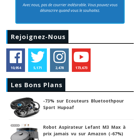
Avec nous, pas de courrier indésirable. Vous pouvez vous
désinscrire quand vous le souhaitez.
Rejoignez-Nous
10,954
5,171
2,478
173,673
Les Bons Plans
-73% sur Ecouteurs Bluetoothpour
Sport Hupoaf
Robot Aspirateur Lefant M3 Max à
prix jamais vu sur Amazon (-67%)