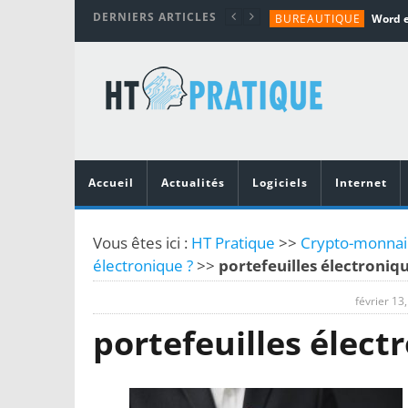
DERNIERS ARTICLES
BUREAUTIQUE
MATÉRIEL
TUTORIALS
MATÉRIEL
MATÉRIEL
Accueil
Actualités
Logiciels
Internet
Vous êtes ici :
HT Pratique
>>
Crypto-monnaie
électronique ?
>>
portefeuilles électroniq
février 13
portefeuilles élect