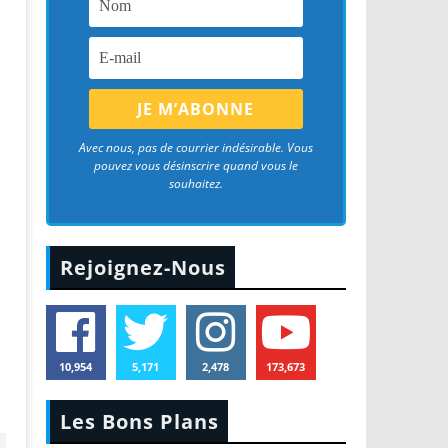
Avec nous, pas de courrier indésirable. Vous
pouvez vous désinscrire quand vous le
souhaitez.
Rejoignez-Nous
10,954
5,171
2,478
173,673
Les Bons Plans