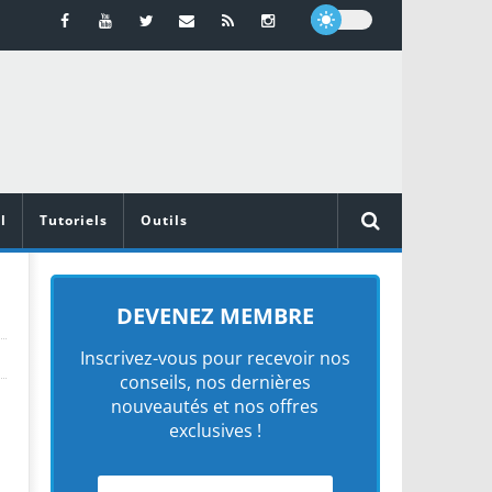
l
Tutoriels
Outils
DEVENEZ MEMBRE
Inscrivez-vous pour recevoir nos
conseils, nos dernières
nouveautés et nos offres
exclusives !