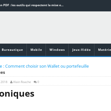
Word en PDF : les outils qui respectent la mise en page
Aspirateurs ECOVACS : Top 9 des meilleurs modèles de la marque
Comment programmer l’arrêt automatique de son pc sous Windows 10 ?
Aspirateurs Xiaomi : Top 11 des meilleurs modèles de la marque
Vidéoprojecteurs Asus : Top 6 des meilleurs modèles de la marque
Bureautique
Mobile
Windows
Jeux-Vidéo
Matérie
 : Comment choisir son Wallet ou portefeuille
ues
, 2018
Alain Roache
0
roniques