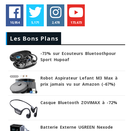
10,954
5,171
2,478
173,673
Les Bons Plans
-73% sur Ecouteurs Bluetoothpour
Sport Hupoaf
Robot Aspirateur Lefant M3 Max à
prix jamais vu sur Amazon (-67%)
Casque Bluetooth ZOVIMAX à -72%
Batterie Externe UGREEN Nexode