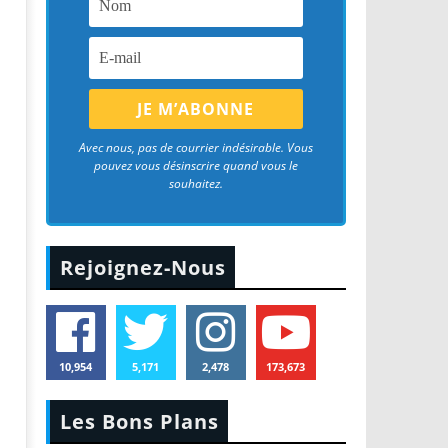
Avec nous, pas de courrier indésirable. Vous
pouvez vous désinscrire quand vous le
souhaitez.
Rejoignez-Nous
10,954
5,171
2,478
173,673
Les Bons Plans