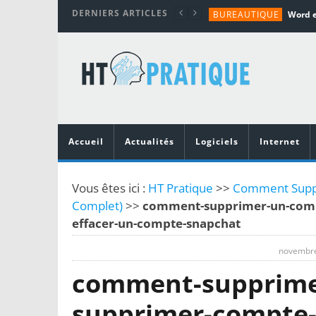
DERNIERS ARTICLES
BUREAUTIQUE
MATÉRIEL
TUTORIALS
MATÉRIEL
MATÉRIEL
Accueil
Actualités
Logiciels
Internet
Vous êtes ici :
HT Pratique
>>
Comment Suppr
Complet)
>>
comment-supprimer-un-comp
effacer-un-compte-snapchat
novembre
comment-supprime
supprimer-compte