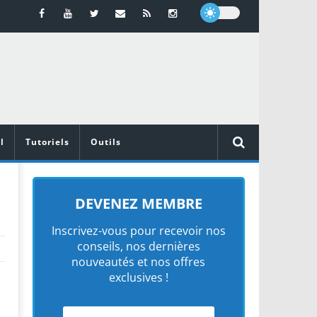
l
Tutoriels
Outils
DEVENEZ MEMBRE
Inscrivez-vous pour recevoir nos
conseils, nos dernières
nouveautés et nos offres
exclusives !