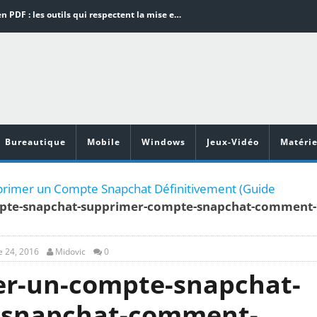
Word en PDF : les outils qui respectent la mise en page
Aspirateurs ECOVACS : Top 9 des meilleurs modèles de la marque
Comment programmer l’arrêt automatique de son pc sous Windows 10 ?
Aspirateurs Xiaomi : Top 11 des meilleurs modèles de la marque
Vidéoprojecteurs Asus : Top 6 des meilleurs modèles de la marque
Bureautique
Mobile
Windows
Jeux-Vidéo
Matérie
imer un Compte Snapchat Définitivement (Guide
te-snapchat-supprimer-compte-snapchat-comment-
 24, 2016
Midovic
0
r-un-compte-snapchat-
-snapchat-comment-