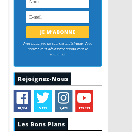
Avec nous, pas de courrier indésirable. Vous
pouvez vous désinscrire quand vous le
souhaitez.
Rejoignez-Nous
10,954
5,171
2,478
173,673
Les Bons Plans