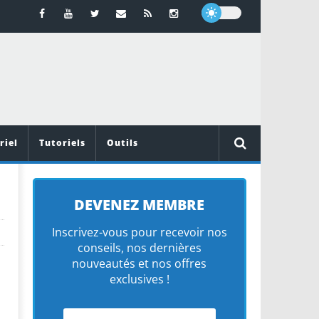
riel
Tutoriels
Outils
DEVENEZ MEMBRE
Inscrivez-vous pour recevoir nos
conseils, nos dernières
nouveautés et nos offres
exclusives !