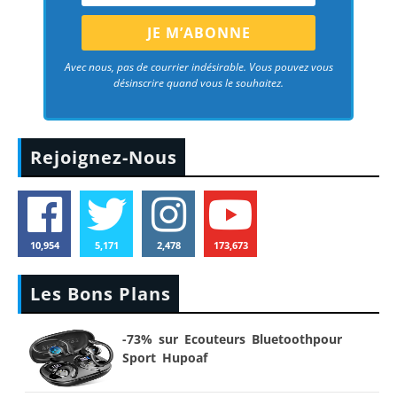
Avec nous, pas de courrier indésirable. Vous pouvez vous
désinscrire quand vous le souhaitez.
Rejoignez-Nous
10,954
5,171
2,478
173,673
Les Bons Plans
-73% sur Ecouteurs Bluetoothpour
Sport Hupoaf