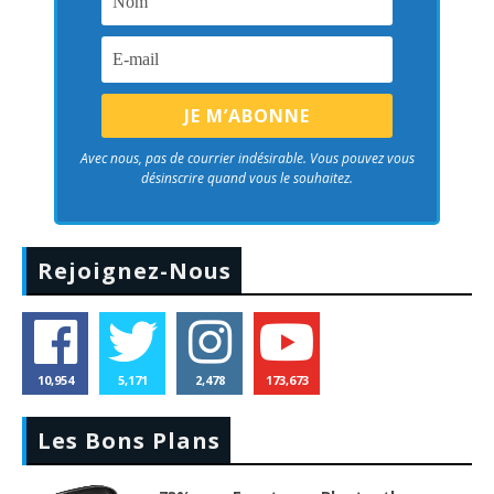
Avec nous, pas de courrier indésirable. Vous pouvez vous
désinscrire quand vous le souhaitez.
Rejoignez-Nous
10,954
5,171
2,478
173,673
Les Bons Plans