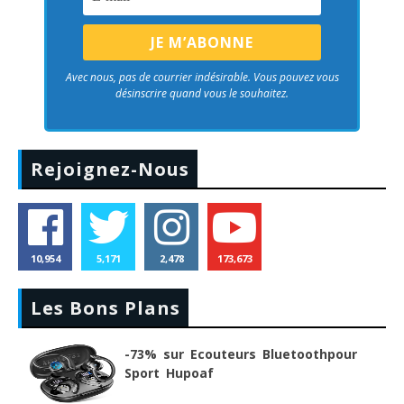
Avec nous, pas de courrier indésirable. Vous pouvez vous
désinscrire quand vous le souhaitez.
Rejoignez-Nous
10,954
5,171
2,478
173,673
Les Bons Plans
-73% sur Ecouteurs Bluetoothpour
Sport Hupoaf