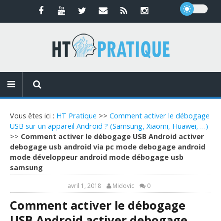
Vous êtes ici :
HT Pratique
>>
Comment activer le débogage
USB sur un appareil Android ? (Samsung, Xiaomi, Huawei, …)
>>
Comment activer le débogage USB Android activer
debogage usb android via pc mode debogage android
mode développeur android mode débogage usb
samsung
avril 1, 2018
Midovic
0
Comment activer le débogage
USB Android activer debogage