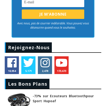
Avec nous, pas de courrier indésirable. Vous pouvez vous
désinscrire quand vous le souhaitez.
Rejoignez-Nous
10,954
5,171
2,478
173,673
Les Bons Plans
-73% sur Ecouteurs Bluetoothpour
Sport Hupoaf