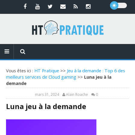
Vous êtes ici :
HT Pratique
>>
Jeu à la demande : Top 6 des
meilleurs services de Cloud gaming
>>
Luna jeu à la
demande
mars 31, 2024
Alain Roache
0
Luna jeu à la demande