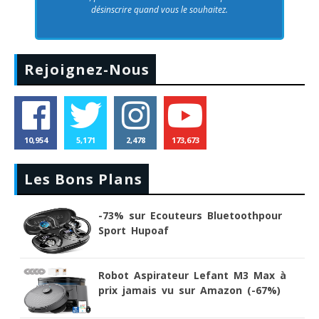
désinscrire quand vous le souhaitez.
Rejoignez-Nous
10,954
5,171
2,478
173,673
Les Bons Plans
-73% sur Ecouteurs Bluetoothpour
Sport Hupoaf
Robot Aspirateur Lefant M3 Max à
prix jamais vu sur Amazon (-67%)