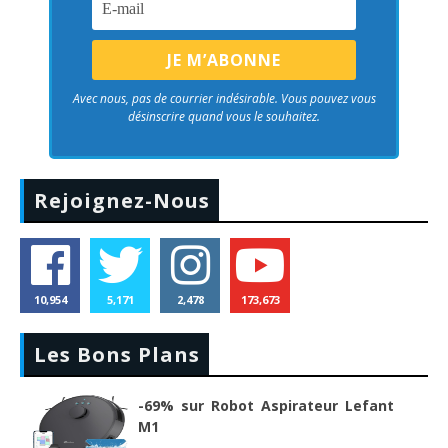
Avec nous, pas de courrier indésirable. Vous pouvez vous
désinscrire quand vous le souhaitez.
Rejoignez-Nous
10,954
5,171
2,478
173,673
Les Bons Plans
-69% sur Robot Aspirateur Lefant
M1