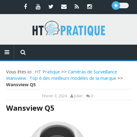
Vous êtes ici :
HT Pratique
>>
Caméras de Surveillance
Wansview : Top 6 des meilleurs modèles de la marque
>>
Wansview Q5
février 3, 2024
Joker
0
Wansview Q5