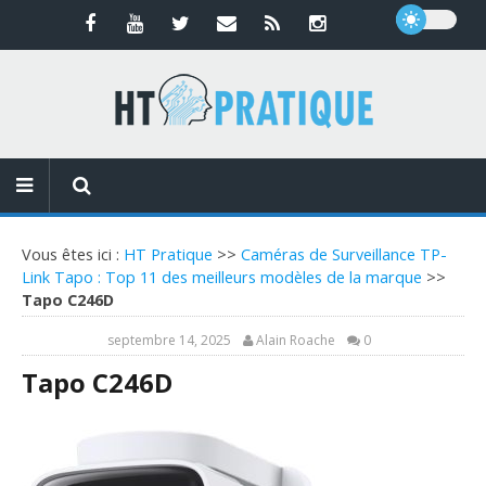
Vous êtes ici :
HT Pratique
>>
Caméras de Surveillance TP-
Link Tapo : Top 11 des meilleurs modèles de la marque
>>
Tapo C246D
septembre 14, 2025
Alain Roache
0
Tapo C246D