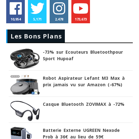
10,954
5,171
2,478
173,673
Les Bons Plans
-73% sur Ecouteurs Bluetoothpour
Sport Hupoaf
Robot Aspirateur Lefant M3 Max à
prix jamais vu sur Amazon (-67%)
Casque Bluetooth ZOVIMAX à -72%
Batterie Externe UGREEN Nexode
Prob à 36€ au lieu de 59€