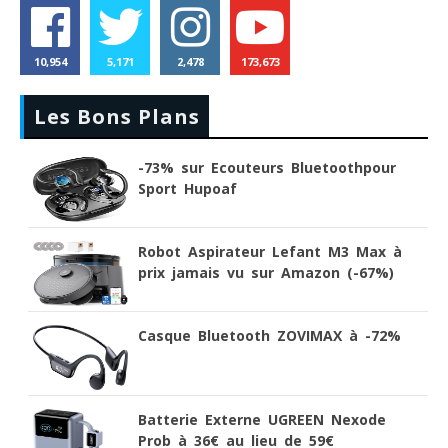
10,954
5,171
2,478
173,673
Les Bons Plans
-73% sur Ecouteurs Bluetoothpour
Sport Hupoaf
Robot Aspirateur Lefant M3 Max à
prix jamais vu sur Amazon (-67%)
Casque Bluetooth ZOVIMAX à -72%
Batterie Externe UGREEN Nexode
Prob à 36€ au lieu de 59€