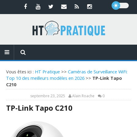
Vous êtes ici :
HT Pratique
>>
Caméras de Surveillance WiFi:
Top 10 des meilleurs modèles en 2026
>>
TP-Link Tapo
C210
septembre 23, 2025
Alain Roache
0
TP-Link Tapo C210