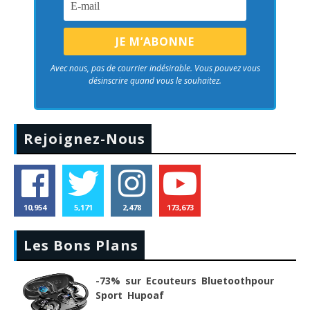
Avec nous, pas de courrier indésirable. Vous pouvez vous
désinscrire quand vous le souhaitez.
Rejoignez-Nous
10,954
5,171
2,478
173,673
Les Bons Plans
-73% sur Ecouteurs Bluetoothpour
Sport Hupoaf