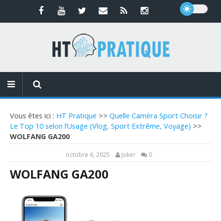
Vous êtes ici :
HT Pratique
>>
Quelle Caméra Sport Choisir ?
Le Top 10 selon l’Usage (Vlog, Sport Extrême, Voyage)
>>
WOLFANG GA200
octobre 6, 2025
Joker
0
WOLFANG GA200