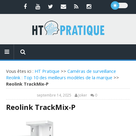
Vous êtes ici :
HT Pratique
>>
Caméras de surveillance
Reolink : Top 10 des meilleurs modèles de la marque
>>
Reolink TrackMix-P
septembre 14, 2025
Joker
0
Reolink TrackMix-P