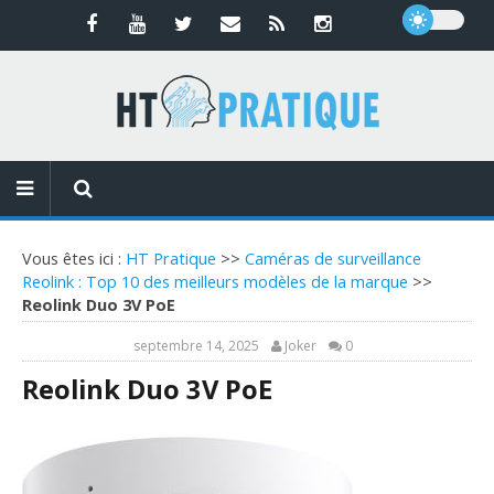
Vous êtes ici :
HT Pratique
>>
Caméras de surveillance
Reolink : Top 10 des meilleurs modèles de la marque
>>
Reolink Duo 3V PoE
septembre 14, 2025
Joker
0
Reolink Duo 3V PoE