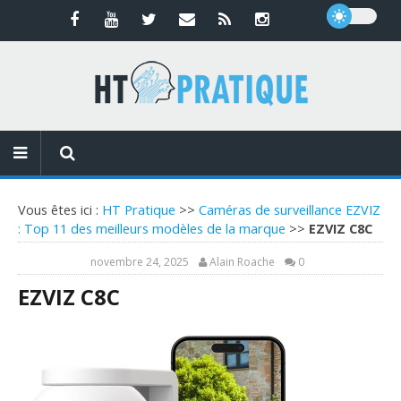
Vous êtes ici :
HT Pratique
>>
Caméras de surveillance EZVIZ
: Top 11 des meilleurs modèles de la marque
>>
EZVIZ C8C
novembre 24, 2025
Alain Roache
0
EZVIZ C8C