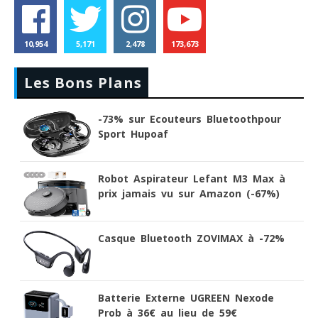
10,954
5,171
2,478
173,673
Les Bons Plans
-73% sur Ecouteurs Bluetoothpour
Sport Hupoaf
Robot Aspirateur Lefant M3 Max à
prix jamais vu sur Amazon (-67%)
Casque Bluetooth ZOVIMAX à -72%
Batterie Externe UGREEN Nexode
Prob à 36€ au lieu de 59€