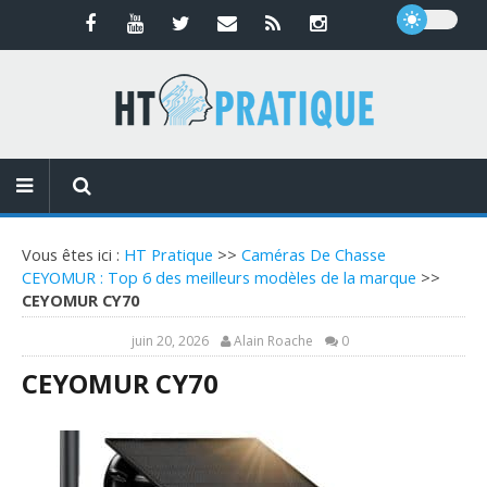
Vous êtes ici :
HT Pratique
>>
Caméras De Chasse
CEYOMUR : Top 6 des meilleurs modèles de la marque
>>
CEYOMUR CY70
juin 20, 2026
Alain Roache
0
CEYOMUR CY70