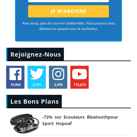
Avec nous, pas de courrier indésirable. Vous pouvez vous
désinscrire quand vous le souhaitez.
Rejoignez-Nous
10,954
5,171
2,478
173,673
Les Bons Plans
-73% sur Ecouteurs Bluetoothpour
Sport Hupoaf