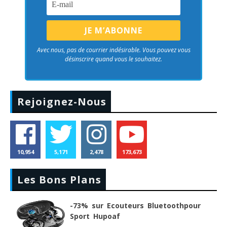
Avec nous, pas de courrier indésirable. Vous pouvez vous
désinscrire quand vous le souhaitez.
Rejoignez-Nous
10,954
5,171
2,478
173,673
Les Bons Plans
-73% sur Ecouteurs Bluetoothpour
Sport Hupoaf