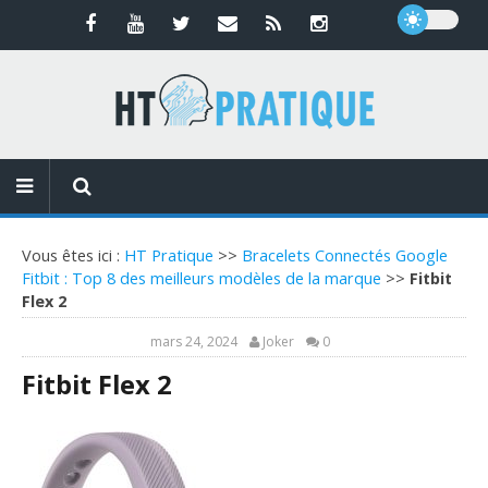
Vous êtes ici :
HT Pratique
>>
Bracelets Connectés Google
Fitbit : Top 8 des meilleurs modèles de la marque
>>
Fitbit
Flex 2
mars 24, 2024
Joker
0
Fitbit Flex 2