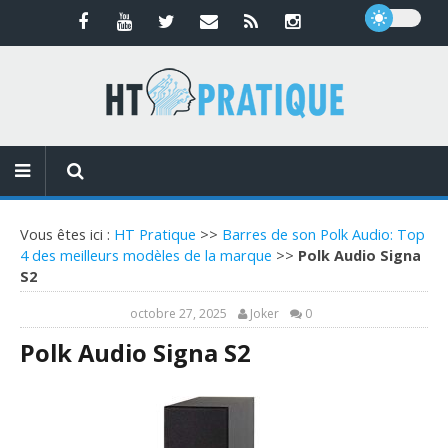
Vous êtes ici :
HT Pratique
>>
Barres de son Polk Audio: Top
4 des meilleurs modèles de la marque
>>
Polk Audio Signa
S2
octobre 27, 2025
Joker
0
Polk Audio Signa S2