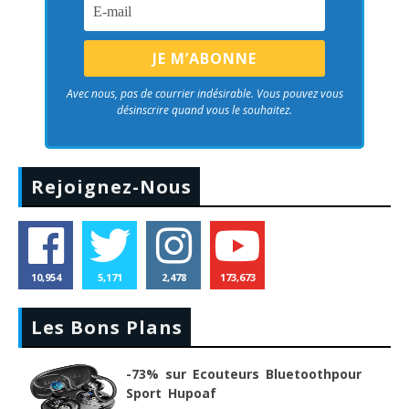
Avec nous, pas de courrier indésirable. Vous pouvez vous
désinscrire quand vous le souhaitez.
Rejoignez-Nous
10,954
5,171
2,478
173,673
Les Bons Plans
-73% sur Ecouteurs Bluetoothpour
Sport Hupoaf