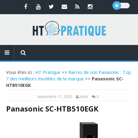
Vous êtes ici :
HT Pratique
>>
Barres de son Panasonic : Top
7 des meilleurs modèles de la marque
>>
Panasonic SC-
HTB510EGK
septembre 11, 2025
Joker
0
Panasonic SC-HTB510EGK