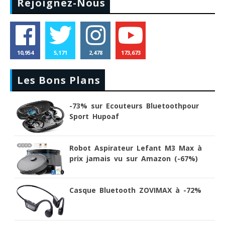
Rejoignez-Nous
10,954
5,171
2,478
173,673
Les Bons Plans
-73% sur Ecouteurs Bluetoothpour
Sport Hupoaf
Robot Aspirateur Lefant M3 Max à
prix jamais vu sur Amazon (-67%)
Casque Bluetooth ZOVIMAX à -72%