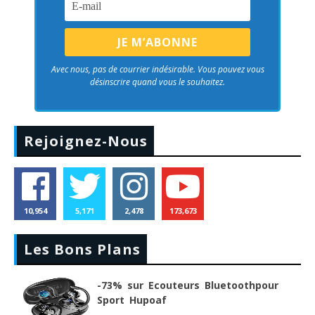
Avec nous, pas de courrier indésirable. Vous pouvez vous
désinscrire quand vous le souhaitez.
Rejoignez-Nous
10,954
5,171
2,478
173,673
Les Bons Plans
-73% sur Ecouteurs Bluetoothpour
Sport Hupoaf